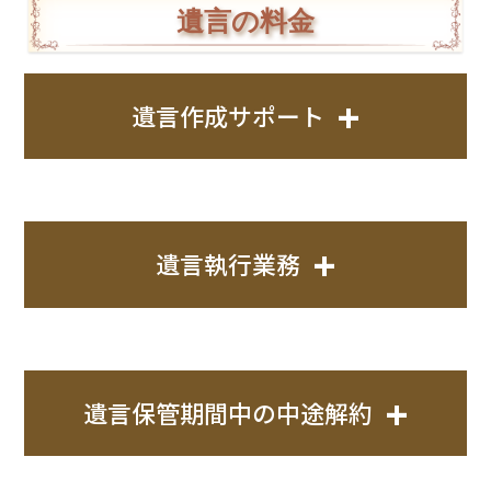
5,000万円以上～
40万円
(税込55万円)
遺言の料金
※サポートに含まれる業務
7,500万円未満
(税込44万円)
①相続開始（被相続人
準確定申告書の作成
お見積提
7,500万円以上～
55万円
示
の死亡）
+
遺言作成サポート
1億円未満
(税込55万円)
ご契約
報酬について
②相続人・受遺者の調
相続税申告書の作成
▼
1億円以上～
60万円
査・確定
※
1.上記報酬には相続税対策の検討料金が含まれてい
▼
報酬額･･･200,000円(税込220,000円)～
▼
1億2,500万円未満
(税込66万円)
ます。
③法定相続一覧図の作
財務調査対策業務
▼
・ご夫婦で遺言を作成する場合、お二人目の報酬額
2.不動産は自宅が含まれています。賃貸物件または複
成・申請代行
※
+
1億2,500万円以上～
70万円
▼
遺言執行業務
から20％割引させていただきます。
数の不動産を信託する場合は別途加算料金がありま
▼
1億5,000万円未満
(税込77万円)
④相続財産の調査
※
・公正証書遺言に係る公証人費用等の実費はお客様
す。
▼
（原則聴き取りによ
のご負担となります。
3.受益者が連続する信託の設計は別途料金（5.5万
▼
1億5,000万円以上
別途ご相談
報酬額･･･500,000円(税込550,000円)～
る）
・当相談室で遺言執行を行う場合ご希望によりお預
円）が必要になります。
▼
・被相続人様の執行対象財産の評価額に以下の料率
かりいたします。
▼
4.案件が複雑(争いその他の事情)がある場合は別途お
⑤遺産分割協議書の作
+
遺言保管期間中の中途解約
を乗じた額の合計額(最低報酬額50万円)となります。
完了報告
成
※
見積となります。
5.1億円を超える場合には別途見積となります。
⑥金融機関の名義変
自動車の名義変更
更・解約手続き
※
保険会社の手続き