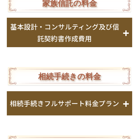
家族信託の料金
報酬額･･･100,000円(税込110,000円)～
○遺産分割協議書・財産目録等作成
基本設計・コンサルティング及び信
+
＊財産確定済み、分割協議済みの場合は必要あ
託契約書作成費用
りません。
＊遺産分割、財産調査等の難易度により増額す
●基本設計・コンサルティング及び
る場合があります。
信託契約書作成費用
相続手続きの料金
○遺産額報酬
財産額
報酬額
+
相続手続きフルサポート料金プラン
遺産相続額
報酬総額
30万円
～5,000万円以下
30万円
(税込33万円)
～5,000万円未満
(税込33万円)
初回相
サポート業務
追加オプション
50万円
談無料
～1億円以下