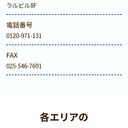
※上記に含まれるもの
ラルビル8F
・相続税申告の作成（適用可能な特例の検討・
適用含む）
電話番号
・税理士法に基づく書面添付
0120-971-131
・税務署に相続人の代理で申告書を提出するこ
と
FAX
・相続人の皆様が金融機関で相続税を納めるた
025-546-7691
めの納付書をお渡しすること
○申告間近のご依頼による加算
相続税の申告期限は10ヶ月あります。な
ぜ10ヶ月あるかというと、書類集めや話
各エリアの
し合い、さらに申告書を作るのに時間が