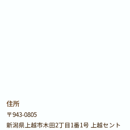
んが、非上場株式の評価方法により、評
価額が大きく変わってきます。相続専門
税理士が、様々な要素を考え株価を評価
します。
1社につき 20万円（税込22万
円）
住所
〒943-0805
新潟県上越市木田2丁目1番1号 上越セント