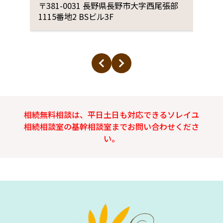
内
1
〒381-0031 長野県長野市大字西尾張部
〒
号室
1115番地2 BSビル3F
号
【3】その他
○市外・区外への土地調査等の出張費
相続無料相談は、平日土日も対応できるソレイユ
土地の調査等で、市外や区外へ出向く必
相続相談室の基幹相談室までお問い合わせくださ
要がある場合に日当をいただいておりま
い。
す。（実費除く）
出張につきましては、距離・回数により
交通費実費とともに当相談室規定により
別途精算させていただきます。