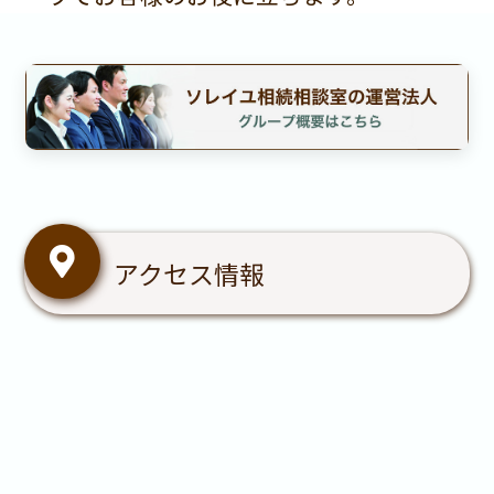
一律100,000円
上記基本報酬✕10%（税込
11%）✕（相続人の数-1）
アクセス情報
【2】加算報酬
○非上場株式・個人事業主
非上場株式は、証券取引市場に上場され
ていないため「価格」が決まっていませ
ん。自ら株価を評価しなければなりませ