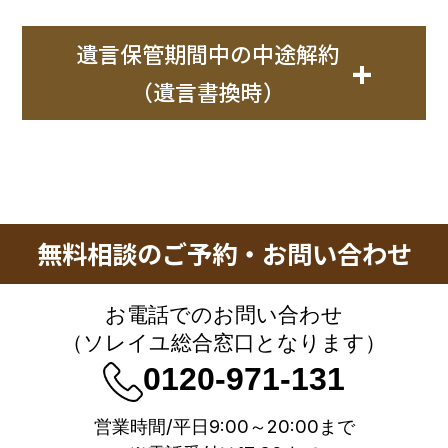
【2】加算報酬
中途解約金･･･150,000円(税込165,000
上記に含まれる業務内容
執行対象財産額
料率
円)
○土地評価の加算
⑦土地・建物の名義変
不動産登記に関する
①家族信託と遺言の財産整理
遺言保管期間中の中途解約
+
1億円以下の部分
1.1%(税込1.21%)
更
提携司法書士のご紹
②相続税シミュレーション
土地の評価は固定資産税の評価額ではな
（遺言書換時）
介
③家族信託財産承継設計
2億円以下の部分
1.0%(税込1.1%)
く、税務署の財産評価通達によって評価
④家族信託運営アドバイス
⑧年金の手続き
提携社会保険労務士
遺言書換時･･･50,000円(税込55,000円)
します。このやり方によって土地の評価
のご紹介
3億円以下の部分
0.7%(税込0.77%)
⑤税務チェックとアドバイス
・当相談室でサポートさせていただいた遺言の変更
⑥設計に基づく家族信託条文作成
額が大きく変わる事があります。専門家
5億円以下の部分
0.5%(税込0.55%)
が対象となります。
⑦公正証書作成のための公証人との打ち合わせ
の経験が活きる部分になります。評価は
・公正証書遺言に係る公証人費用等の実費はお客様
⑧信託口座開設支援
無料相談のご予約・お問い合わせ
土地の筆ごとではなく利用の単位で評価
のご負担となります。
上記報酬に含まれていないもの
します。
相続財産
サポート料金
お電話でのお問い合わせ
※相続財産調査、財産目録作成・相続人関係図作
①旅費交通費郵送料等の実費
（ソレイユ総合窓口となります）
成・公証人折衝は含まれません。
最低報酬額 50万円（税込55万円）
※業務開始前にお預かりし精算いたします。
※相続税シミュレーションは別途お見積もりいたし
0120-971-131
②公証人役場に支払う公正証書作成手数料
ます。
1億円以下
価額の1.1% （税込1.21%）
③信託財産に不動産がある場合の登録免許税と司法
営業時間/平日9:00～20:00まで
書士に支払う報酬
＊1 報酬金額は、業務に係る実費費用・交通費を除