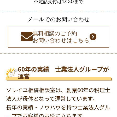
2億円以下
価額の1.0%（税込1.1%）
※電話受付は17:30まで
1区画 5万円（税込5.5万円）
④金融機関に対する借入がある場合の折衝報酬
く金額となります。
3億円以下
価額の0.7% （税込0.77%）
⑤弁護士の協力が必要な案件の場合の弁護士報酬
＊2 遺言執行業務報酬の執行対象財産額は、相続税
メールでのお問い合わせ
⑥信託監督人等の報酬が必要な場合の報酬
評価額(特例による減額、債務等控除前)が基準となり
5億円以下
価額の0.5% （税込0.55%）
⑦一般社団法人設立が必要な場合の報酬
ます。
無料相談のご予約
⑧基本報酬の内容に含まれないものは、上記を含め
お問い合わせはこちら
てお見積りを差し上げてから業務を開始させていた
だきます。
＊戸籍収集のみなどの場合は、別途お見積もりいた
○相続人加算
します。
※公証人に支払う報酬は別途かかりま
相続人の方の人数が多くなると、チェッ
60年の実績 士業法人グループが
料金に含まれないもの
す。
運営
ク箇所も作成書類も多くなります。相続
・登記手数料（司法書士報酬、登録免許税）
人の数によって基本報酬が増える形にな
・戸籍謄本取得費、郵送代などの実費
ソレイユ相続相談室は、創業60年の税理士
・出張費（事務所規定による）、交通費実費
っています。
法人が母体となって運営しています。
※別途、実費をご請求させていただきます。
長年の実績・ノウハウを持つ士業法人グル
着手金
ープでお客様のお役に立ちます。